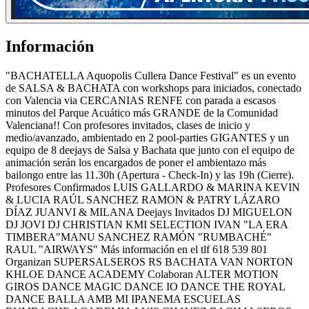
Información
"BACHATELLA Aquopolis Cullera Dance Festival" es un evento
de SALSA & BACHATA con workshops para iniciados, conectado
con Valencia via CERCANIAS RENFE con parada a escasos
minutos del Parque Acuático más GRANDE de la Comunidad
Valenciana!! Con profesores invitados, clases de inicio y
medio/avanzado, ambientado en 2 pool-parties GIGANTES y un
equipo de 8 deejays de Salsa y Bachata que junto con el equipo de
animación serán los encargados de poner el ambientazo más
bailongo entre las 11.30h (Apertura - Check-In) y las 19h (Cierre).
Profesores Confirmados LUIS GALLARDO & MARINA KEVIN
& LUCIA RAÚL SANCHEZ RAMON & PATRY LÁZARO
DÍAZ JUANVI & MILANA Deejays Invitados DJ MIGUELON
DJ JOVI DJ CHRISTIAN KMI SELECTION IVAN "LA ERA
TIMBERA"MANU SANCHEZ RAMÓN "RUMBACHÉ"
RAUL "AIRWAYS" Más información en el tlf 618 539 801
Organizan SUPERSALSEROS RS BACHATA VAN NORTON
KHLOE DANCE ACADEMY Colaboran ALTER MOTION
GIROS DANCE MAGIC DANCE IO DANCE THE ROYAL
DANCE BALLA AMB MI IPANEMA ESCUELAS