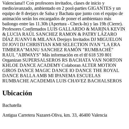
Valenciana!! Con profesores invitados, clases de inicio y
medio/avanzado, ambientado en 2 pool-parties GIGANTES y un
equipo de 8 deejays de Salsa y Bachata que junto con el equipo de
animación serán los encargados de poner el ambientazo más
bailongo entre las 11.30h (Apertura - Check-In) y las 19h (Cierre).
Profesores Confirmados LUIS GALLARDO & MARINA KEVIN
& LUCIA RAÚL SANCHEZ RAMON & PATRY LÁZARO
DÍAZ JUANVI & MILANA Deejays Invitados DJ MIGUELON
DJ JOVI DJ CHRISTIAN KMI SELECTION IVAN "LA ERA
TIMBERA"MANU SANCHEZ RAMÓN "RUMBACHÉ"
RAUL "AIRWAYS" Más información en el tlf 618 539 801
Organizan SUPERSALSEROS RS BACHATA VAN NORTON
KHLOE DANCE ACADEMY Colaboran ALTER MOTION
GIROS DANCE MAGIC DANCE IO DANCE THE ROYAL
DANCE BALLA AMB MI IPANEMA ESCUELAS
RUMBACHE ACADEMIA LUIS CHAVEZ BACHALSEROS
Ubicación
Bachatella
Antigua Carretera Nazaret-Oliva, km. 33, 46400 Valencia